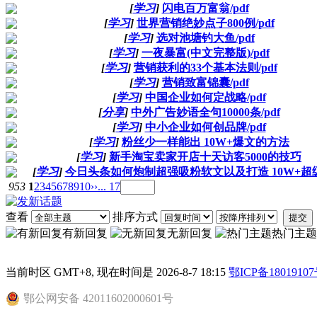
[
学习
]
闪电百万富翁/pdf
[
学习
]
世界营销绝妙点子800例/pdf
[
学习
]
选对池塘钓大鱼/pdf
[
学习
]
一夜暴富(中文完整版)/pdf
[
学习
]
营销获利的33个基本法则/pdf
[
学习
]
营销致富锦囊/pdf
[
学习
]
中国企业如何定战略/pdf
[
分享
]
中外广告妙语全句10000条/pdf
[
学习
]
中小企业如何创品牌/pdf
[
学习
]
粉丝少一样能出 10W+爆文的方法
[
学习
]
新手淘宝卖家开店十天访客5000的技巧
[
学习
]
今日头条如何炮制超强吸粉软文以及打造 10W+超
953
1
2
3
4
5
6
7
8
9
10
››
... 17
查看
排序方式
提交
有新回复
无新回复
热门主题
当前时区 GMT+8, 现在时间是 2026-8-7 18:15
鄂ICP备18019107
鄂公网安备 42011602000601号