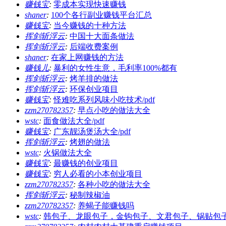
赚钱宝
:
零成本实现快速赚钱
shaner
:
100个各行副业赚钱平台汇总
赚钱宝
:
当今赚钱的十种方法
挥剑斩浮云
:
中国十大面条做法
挥剑斩浮云
:
后端收费案例
shaner
:
在家上网赚钱的方法
赚钱儿
:
暴利的女性生意，毛利率100%都有
挥剑斩浮云
:
烤羊排的做法
挥剑斩浮云
:
环保创业项目
赚钱宝
:
怪难吃系列风味小吃技术/pdf
zzm270782357
:
早点小吃的做法大全
wstc
:
面食做法大全/pdf
赚钱宝
:
广东靓汤煲汤大全/pdf
挥剑斩浮云
:
烤翅的做法
wstc
:
火锅做法大全
赚钱宝
:
最赚钱的创业项目
赚钱宝
:
穷人必看的小本创业项目
zzm270782357
:
各种小吃的做法大全
挥剑斩浮云
:
秘制辣椒油
zzm270782357
:
养蝎子能赚钱吗
wstc
:
韩包子、龙眼包子，金钩包子、文君包子、锅贴包子/