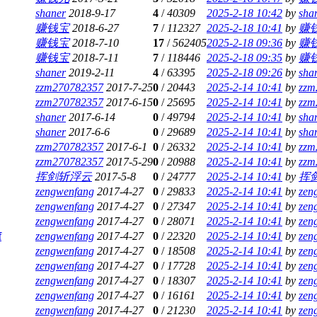
shaner
2018-9-17
4
/
40309
2025-2-18 10:42
by
sha
赚钱宝
2018-6-27
7
/
112327
2025-2-18 10:41
by
赚
赚钱宝
2018-7-10
17
/
562405
2025-2-18 09:36
by
赚
赚钱宝
2018-7-11
7
/
118446
2025-2-18 09:35
by
赚
shaner
2019-2-11
4
/
63395
2025-2-18 09:26
by
sha
zzm270782357
2017-7-25
0
/
20443
2025-2-14 10:41
by
zzm
zzm270782357
2017-6-15
0
/
25695
2025-2-14 10:41
by
zzm
shaner
2017-6-14
0
/
49794
2025-2-14 10:41
by
sha
shaner
2017-6-6
0
/
29689
2025-2-14 10:41
by
sha
zzm270782357
2017-6-1
0
/
26332
2025-2-14 10:41
by
zzm
zzm270782357
2017-5-29
0
/
20988
2025-2-14 10:41
by
zzm
挥剑斩浮云
2017-5-8
0
/
24777
2025-2-14 10:41
by
挥
zengwenfang
2017-4-27
0
/
29833
2025-2-14 10:41
by
zen
zengwenfang
2017-4-27
0
/
27347
2025-2-14 10:41
by
zen
zengwenfang
2017-4-27
0
/
28071
2025-2-14 10:41
by
zen
f
zengwenfang
2017-4-27
0
/
22320
2025-2-14 10:41
by
zen
zengwenfang
2017-4-27
0
/
18508
2025-2-14 10:41
by
zen
zengwenfang
2017-4-27
0
/
17728
2025-2-14 10:41
by
zen
zengwenfang
2017-4-27
0
/
18307
2025-2-14 10:41
by
zen
zengwenfang
2017-4-27
0
/
16161
2025-2-14 10:41
by
zen
zengwenfang
2017-4-27
0
/
21230
2025-2-14 10:41
by
zen