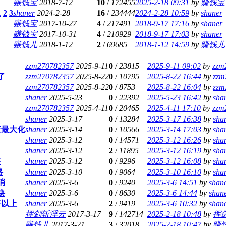
赚钱宝
2018-7-12
10
/
172455
2025-2-18 09:31
by
赚钱宝
1
2
3
shaner
2024-2-28
16
/
234444
2024-2-28 10:59
by
shaner
赚钱宝
2017-10-27
4
/
217491
2018-9-17 17:16
by
shaner
赚钱宝
2017-10-31
4
/
210929
2018-9-17 17:03
by
shaner
赚钱儿
2018-1-12
2
/
69685
2018-1-12 14:59
by
赚钱儿
zzm270782357
2025-9-11
0
/
23815
2025-9-11 09:02
by
zzm
了
zzm270782357
2025-8-22
0
/
10795
2025-8-22 16:44
by
zzm
zzm270782357
2025-8-22
0
/
8753
2025-8-22 16:04
by
zzm
shaner
2025-5-23
0
/
22392
2025-5-23 16:42
by
sha
zzm270782357
2025-4-11
0
/
20465
2025-4-11 17:10
by
zzm
shaner
2025-3-17
0
/
13284
2025-3-17 16:38
by
sha
应最大化
shaner
2025-3-14
0
/
10566
2025-3-14 17:03
by
sha
shaner
2025-3-12
0
/
14571
2025-3-12 16:26
by
sha
shaner
2025-3-12
2
/
11895
2025-3-12 16:19
by
sha
售
shaner
2025-3-12
0
/
9296
2025-3-12 16:08
by
sha
略
shaner
2025-3-10
0
/
9064
2025-3-10 16:10
by
sha
消
shaner
2025-3-6
0
/
9240
2025-3-6 14:51
by
shan
诀
shaner
2025-3-6
0
/
8630
2025-3-6 14:44
by
shan
倍以上
shaner
2025-3-6
2
/
9419
2025-3-6 10:32
by
shan
挥剑斩浮云
2017-3-17
9
/
142714
2025-2-18 10:48
by
挥
赚钱儿
2017-3-21
3
/
32018
2025-2-18 10:47
by
赚