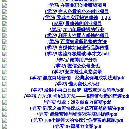
[
学习
]
在家兼职创业赚钱项目
[
学习
]
穷人必看的小本创业项目
[
学习
]
零成本实现快速赚钱
1
2
3
[
分享
]
最赚钱的创业项目
[
学习
]
2025年最赚钱的行业
[
学习
]
利用人性弱点赚钱的项目
[
学习
]
百度知道留链接的方法
[
学习
]
自媒体如何进行品牌传播
[
学习
]
客流终极爆破-李才文/pdf
[
学习
]
微博用户分析
[
学习
]
微信公众号变现
[
学习
]
超常规生意指点录
[
学习
]
赢在网络营销：经典案例与成功法则/pdf
[
学习
]
懒人赚钱术/pdf
[
学习
]
发财不再白日做梦_赚钱就这么简单/pdf
[
学习
]
丹尼尔·肯尼迪方法——推销信创造的奇迹/pd
[
学习
]
创业：20岁做百万富翁/pdf
[
学习
]
陈安之如何快速成为亿万富翁的秘诀/pdf
[
学习
]
超级营销与销售冠军培训提纲/pdf
[
学习
]
100个最伟大的快速让你变富的标题/pdf
[
学习
]
97篇魔力文案/pdf