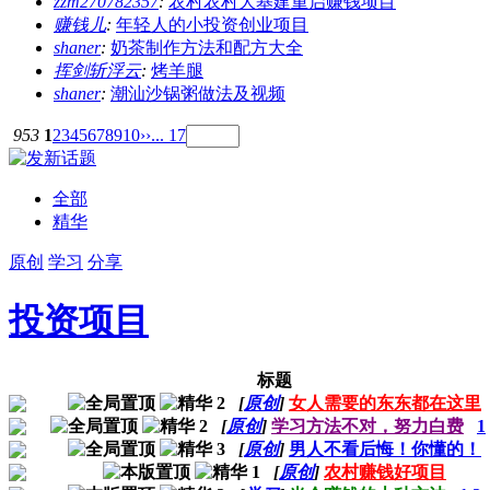
zzm270782357
:
农村农村大基建重启赚钱项目
赚钱儿
:
年轻人的小投资创业项目
shaner
:
奶茶制作方法和配方大全
挥剑斩浮云
:
烤羊腿
shaner
:
潮汕沙锅粥做法及视频
953
1
2
3
4
5
6
7
8
9
10
››
... 17
全部
精华
原创
学习
分享
投资项目
标题
[
原创
]
女人需要的东东都在这里
[
原创
]
学习方法不对，努力白费
1
[
原创
]
男人不看后悔！你懂的！
[
原创
]
农村赚钱好项目