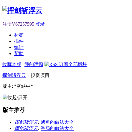
注册V67257595
登录
标签
插件
统计
帮助
收藏本版
|
我的话题
挥剑斩浮云
» 投资项目
版主: *空缺中*
版主推荐
挥剑斩浮云
:
烤鱼的做法大全
挥剑斩浮云
:
香肠的做法大全