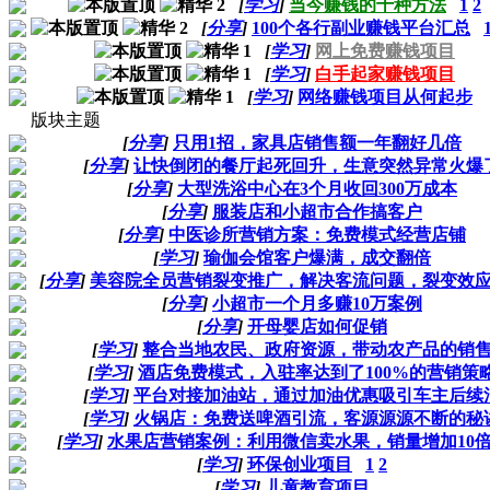
[
学习
]
当今赚钱的十种方法
1
2
[
分享
]
100个各行副业赚钱平台汇总
[
学习
]
网上免费赚钱项目
[
学习
]
白手起家赚钱项目
[
学习
]
网络赚钱项目从何起步
版块主题
[
分享
]
只用1招，家具店销售额一年翻好几倍
[
分享
]
让快倒闭的餐厅起死回升，生意突然异常火爆
[
分享
]
大型洗浴中心在3个月收回300万成本
[
分享
]
服装店和小超市合作搞客户
[
分享
]
中医诊所营销方案：免费模式经营店铺
[
学习
]
瑜伽会馆客户爆满，成交翻倍
[
分享
]
美容院全员营销裂变推广，解决客流问题，裂变效
[
分享
]
小超市一个月多赚10万案例
[
分享
]
开母婴店如何促销
[
学习
]
整合当地农民、政府资源，带动农产品的销
[
学习
]
酒店免费模式，入驻率达到了100%的营销策
[
学习
]
平台对接加油站，通过加油优惠吸引车主后续
[
学习
]
火锅店：免费送啤酒引流，客源源源不断的秘
[
学习
]
水果店营销案例：利用微信卖水果，销量增加10
[
学习
]
环保创业项目
1
2
[
学习
]
儿童教育项目