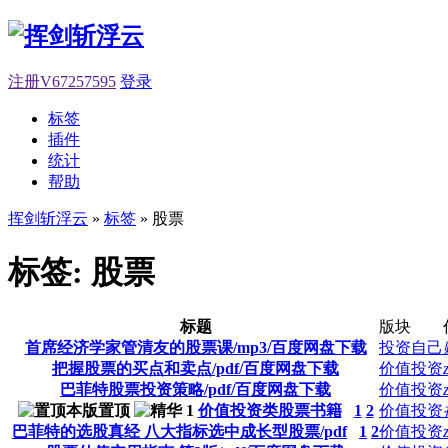
注册V67257595
登录
标签
插件
统计
帮助
挥剑斩浮云
»
标签
» 股票
标签: 股票
标题
版块
首席经济学家管清友的股票课/mp3/百度网盘下载
投资自己
把握股票的买点和卖点/pdf/百度网盘下载
价值投资
巴菲特股票投资策略/pdf/百度网盘下载
价值投资
价值投资类股票书籍
1
2
价值投资
巴菲特的选股真经 八大指标选中成长型股票/pdf
1
2
价值投资