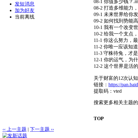
08-1 你值多少钱？.m
发短消息
08-2 打造多维能力
加为好友
09-1 未来世界给你
当前离线
09-2 如何找到势能高
10-1 我有一个改变
10-2 给我一个支点
11-1 你这么努力，
11-2 你唯一应该知
11-3 守株待兔，才
12-1 你的运气，为
12-2 这个世界是活的.
关于财富的12次认
链接：
https://pan.b
提取码：vted
搜索更多相关主题的
TOP
‹‹ 上一主题
|
下一主题 ››