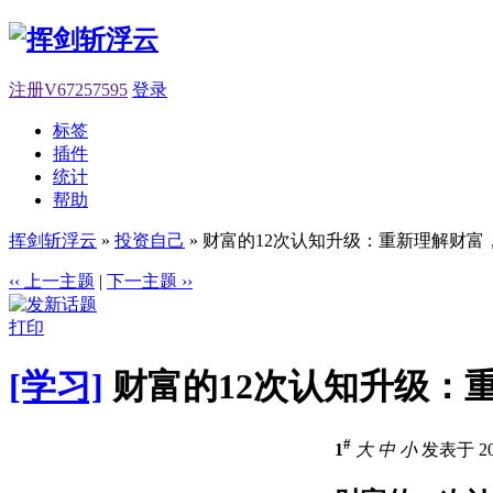
注册V67257595
登录
标签
插件
统计
帮助
挥剑斩浮云
»
投资自己
» 财富的12次认知升级：重新理解财富，
‹‹ 上一主题
|
下一主题 ››
打印
[学习]
财富的12次认知升级：重
#
1
大
中
小
发表于 202