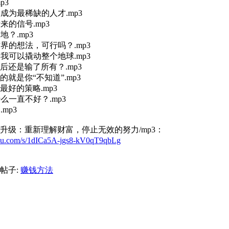
p3
，成为最稀缺的人才.mp3
发来的信号.mp3
地？.mp3
世界的想法，可行吗？.mp3
，我可以撬动整个地球.mp3
最后还是输了所有？.mp3
道的就是你“不知道”.mp3
是最好的策略.mp3
什么一直不好？.mp3
mp3
知升级：重新理解财富，停止无效的努力/mp3：
aidu.com/s/1dICa5A-jgs8-kV0qT9qbLg
帖子:
赚钱方法