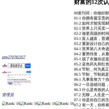
财富的12次
00发刊词：你做好财
01-1 你拥有最宝贵
01-2 如何才能实现
02-1 世界上只买卖一
02-2 做更高级的时间
03-1 富人越富，普
03-2 重新设计自己的
04-1 世界第八大奇迹.
04-2 蓄势待发，从
zzm270782357
05-1 脱了衣服你还是
05-2 蓝色药丸和红色
06.4 节制 _ 何为
06.5 节制 _ 节制
06-1 凡事靠努力？
06-2 一旦选错问题
06-3 什么是有效的
管理员
07.2 无聊 _ 人生
07-1 你是你自己的主
07-2 有一天，你终将