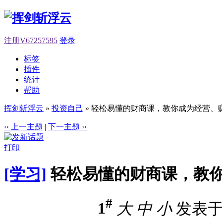
注册V67257595
登录
标签
插件
统计
帮助
挥剑斩浮云
»
投资自己
» 轻松易懂的财商课，教你成为经营、赚
‹‹ 上一主题
|
下一主题 ››
打印
[学习]
轻松易懂的财商课，教你
#
1
大
中
小
发表于 2