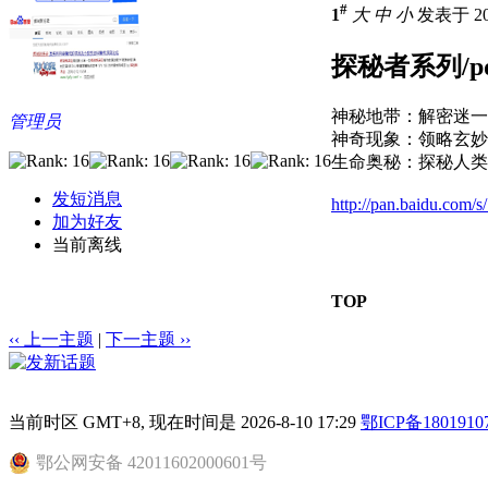
#
1
大
中
小
发表于 201
探秘者系列/pd
神秘地带：解密迷一般
管理员
神奇现象：领略玄妙自
生命奥秘：探秘人类生
发短消息
http://pan.baidu.com/
加为好友
当前离线
TOP
‹‹ 上一主题
|
下一主题 ››
当前时区 GMT+8, 现在时间是 2026-8-10 17:29
鄂ICP备1801910
鄂公网安备 42011602000601号