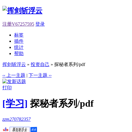
注册V67257595
登录
标签
插件
统计
帮助
挥剑斩浮云
»
投资自己
» 探秘者系列/pdf
‹‹ 上一主题
|
下一主题 ››
打印
[学习]
探秘者系列/pdf
zzm270782357