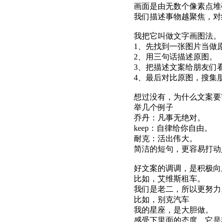
画面是由无数个像素点堆
我们描述事物越聚焦，对
我把它叫做文字画图法。
1、先找到一张图片当做
2、用三句话描述原图。
3、把描述文案给朋友们
4、最后对比原图，搜集
想过没有，为什么文案要
举几个例子
乔丹：凡事无绝对。
keep：自律给你自由。
耐克：活出伟大。
简洁的短句，更容易打动
好文案的调调，是积极向
比如，艾维斯租车。
我们是老二，所以更努力
比如，别克汽车
我的星座，是大胆做。
感受下里面的态度，它是