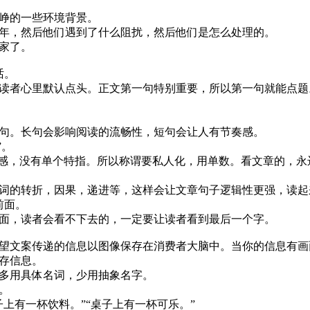
峥的一些环境背景。
年，然后他们遇到了什么阻扰，然后他们是怎么处理的。
家了。
话。
读者心里默认点头。正文第一句特别重要，所以第一句就能点题
句。长句会影响阅读的流畅性，短句会让人有节奏感。
”。
入感，没有单个特指。所以称谓要私人化，用单数。看文章的，
词的转折，因果，递进等，这样会让文章句子逻辑性更强，读起
前面。
面，读者会看不下去的，一定要让读者看到最后一个字。
望文案传递的信息以图像保存在消费者大脑中。当你的信息有画
存信息。
多用具体名词，少用抽象名字。
。
子上有一杯饮料。”“桌子上有一杯可乐。”