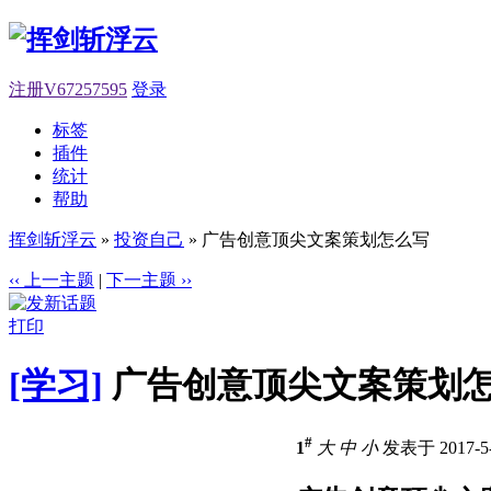
注册V67257595
登录
标签
插件
统计
帮助
挥剑斩浮云
»
投资自己
» 广告创意顶尖文案策划怎么写
‹‹ 上一主题
|
下一主题 ››
打印
[学习]
广告创意顶尖文案策划
#
1
大
中
小
发表于 2017-5-