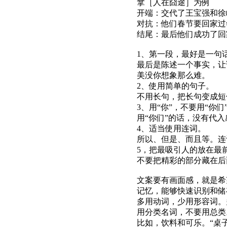
拿［人在囧途］为例
开端：交代了王宝强和徐
对抗：他们春节要回家过
结尾：最后他们成功了回
1、第一段，最好是一句
最后是陈述一个事实，让
美没你想象那么难。
2、使用简单的句子。
不用长句，把长句变成短
3、用“你”，不要用“你们
用“你们”的话，没有代
4、适当使用连词。
所以、但是、而且等。连
5，把最吸引人的放在最
不要把精彩的部分藏在后
文案要有画面感，就是希
记忆，能够快速识别和储
多用动词，少用形容词。
用分类名词，不要用总类
比如，饮料和可乐。“桌