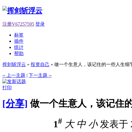
注册V67257595
登录
标签
插件
统计
帮助
挥剑斩浮云
»
投资自己
» 做一个生意人，该记住的一些人生细
‹‹ 上一主题
|
下一主题 ››
打印
[分享]
做一个生意人，该记住
#
1
大
中
小
发表于 20