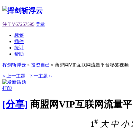
注册V67257595
登录
标签
插件
统计
帮助
挥剑斩浮云
»
投资自己
» 商盟网VIP互联网流量平台秘笈视频
‹‹ 上一主题
|
下一主题 ››
打印
[分享]
商盟网VIP互联网流量
#
1
大
中
小