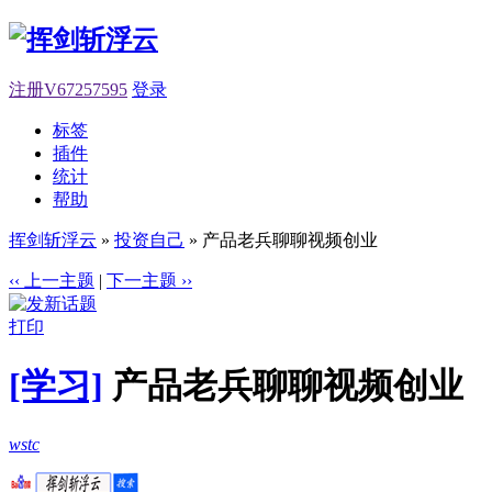
注册V67257595
登录
标签
插件
统计
帮助
挥剑斩浮云
»
投资自己
» 产品老兵聊聊视频创业
‹‹ 上一主题
|
下一主题 ››
打印
[学习]
产品老兵聊聊视频创业
wstc