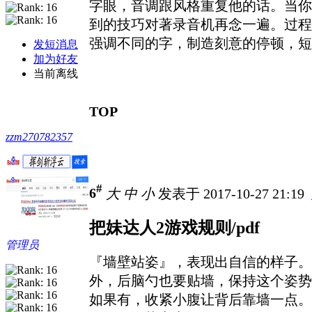
字眼，音调跟风格重复他的话。当你
到的技巧对著录音机再念一遍。过程
强调不同的字，制造刻意的停顿，短
发短消息
加为好友
当前离线
TOP
zzm270782357
#
6
大
中
小
发表于 2017-10-27 21:19
把妹达人2游戏规则/pdf
管理员
『墙壁站姿』，表现出自信的样子。
外，后脑勺也要贴墙，保持这个姿势
如果有，收紧小腹让背后靠墙一点。