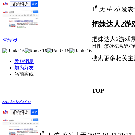
#
1
大
中
小
发表于 
把妹达人2游戏
把妹达人2游戏规
管理员
附件:
您所在的用户
搜索更多相关主
发短消息
加为好友
当前离线
TOP
zzm270782357
#
2
大
中
小
发表于 2017-10-27 21:17