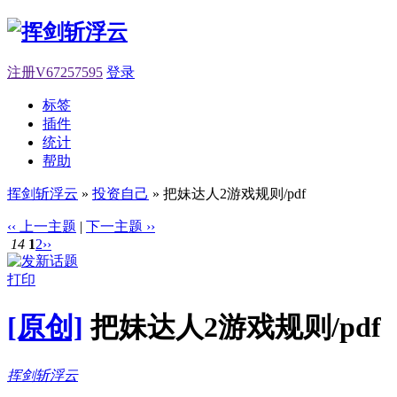
注册V67257595
登录
标签
插件
统计
帮助
挥剑斩浮云
»
投资自己
» 把妹达人2游戏规则/pdf
‹‹ 上一主题
|
下一主题 ››
14
1
2
››
打印
[原创]
把妹达人2游戏规则/pdf
挥剑斩浮云