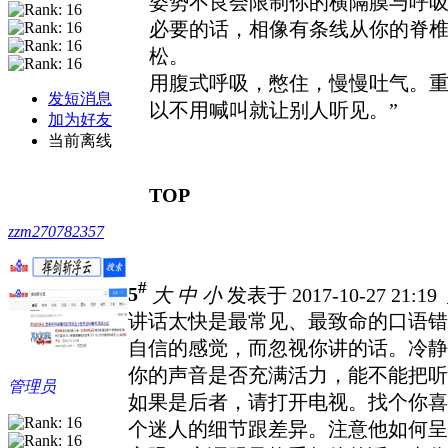
姿势不良会限制你的横隔膜与呼
必要的话，相像有条线从你的脊
松。
用腹式呼吸，憋住，慢慢吐气。重
发短消息
以不用喊叫就让别人听见。”
加为好友
当前离线
TOP
zzm270782357
#
5
大
中
小
发表于 2017-10-27 21:19
讲话太快是最常见、最致命的口语错
自信的感觉，而忽视你讲的话。冷静
你的声音是否充满活力，能不能把听
管理员
如果是后者，请打开电视。找个你喜
个迷人的细节跟差异。注意他如何呈