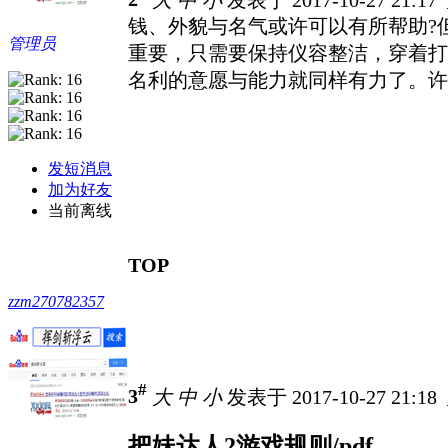
钱、外貌与名气或许可以有所帮助?
管理员
重要，只需要保持仪容整洁，穿着打
名利的意愿与能力就同样有力了。许
发短消息
加为好友
当前离线
TOP
zzm270782357
#
3
大
中
小
发表于 2017-10-27 21:18
把妹达人2游戏规则/pdf