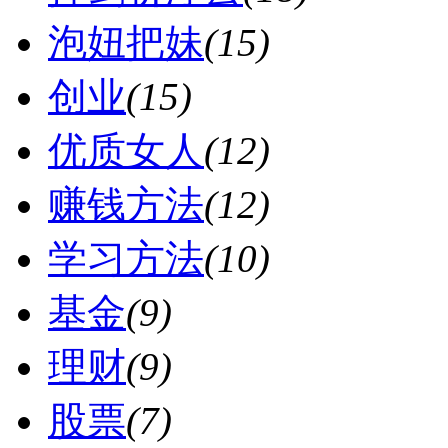
泡妞把妹
(15)
创业
(15)
优质女人
(12)
赚钱方法
(12)
学习方法
(10)
基金
(9)
理财
(9)
股票
(7)