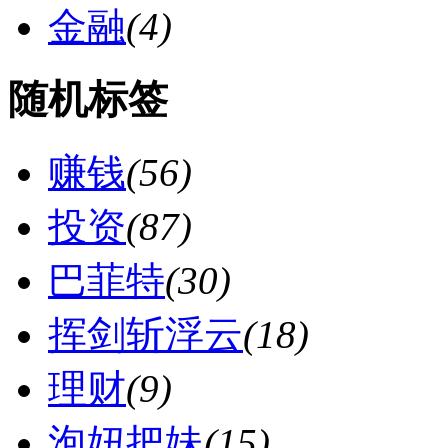
金融
(4)
随机标签
赚钱
(56)
投资
(87)
巴菲特
(30)
挥剑斩浮云
(18)
理财
(9)
泡妞把妹
(15)