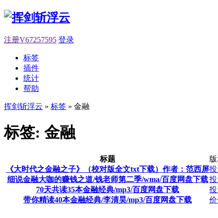
注册V67257595
登录
标签
插件
统计
帮助
挥剑斩浮云
»
标签
» 金融
标签: 金融
标题
版
《大时代之金融之子》（校对版全文txt下载）作者：范西屏
投
细说金融大咖的赚钱之道/钱老师第二季/wma/百度网盘下载
投
70天共读35本金融经典/mp3/百度网盘下载
投
带你精读40本金融经典/李清昊/mp3/百度网盘下载
价