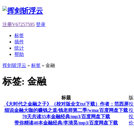
注册V67257595
登录
标签
插件
统计
帮助
挥剑斩浮云
»
标签
» 金融
标签: 金融
标题
版
《大时代之金融之子》（校对版全文txt下载）作者：范西屏
投
细说金融大咖的赚钱之道/钱老师第二季/wma/百度网盘下载
投
70天共读35本金融经典/mp3/百度网盘下载
投
带你精读40本金融经典/李清昊/mp3/百度网盘下载
价