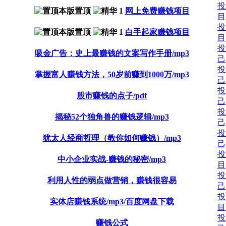
投
网上免费赚钱项目
目
投
白手起家赚钱项目
目
投
吸金广告：史上最赚钱的文案写作手册/mp3
己
投
掌握富人赚钱方法，50岁前赚到1000万/mp3
己
投
股市赚钱的点子/pdf
己
投
揭秘52个独角兽的赚钱逻辑/mp3
己
投
犹太人经商哲理（教你如何赚钱）/mp3
己
投
中小企业实战-赚钱的秘密/mp3
目
投
利用人性的弱点做营销，赚钱很容易
己
投
实体店赚钱系统/mp3/百度网盘下载
目
投
赚钱公式