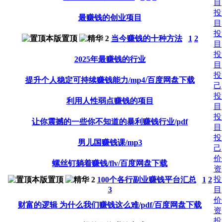
目
投
最赚钱的创业项目
目
投
当今赚钱的十种方法
1
2
目
投
2025年最赚钱的行业
目
投
提升个人稳定可持续赚钱能力/mp4/百度网盘下载
己
投
利用人性弱点赚钱的项目
目
投
让你震撼的一些你不知道的暴利赚钱行业/pdf
目
投
男儿国赚钱课/mp3
己
价
螺丝钉躺着赚钱/flv/百度网盘下载
资
投
100个各行副业赚钱平台汇总
1
2
3
目
价
财富的逻辑 为什么我们赚钱这么难/pdf/百度网盘下载
资
投