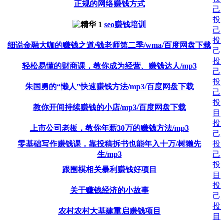
正规的网络赚钱方式
己
投
seo赚钱培训
己
投
细说金融大咖的赚钱之道/钱老师第二季/wma/百度网盘下载
己
投
轻松易懂的财商课，教你成为经营、赚钱达人/mp3
己
投
朱国勇的“懒人”快速赚钱方法/mp3/百度网盘下载
己
投
教你开间持续赚钱的小店/mp3/百度网盘下载
目
投
上市公司老板，教你年薪30万的赚钱方法/mp3
己
零基础写作赚钱课，靠投稿拆书也能年入十万/树獭先
投
生/mp3
己
投
跟围棋相关暴利赚钱好项目
目
投
关于赚钱经济的小故事
己
投
农村农村大基建重启赚钱项目
目