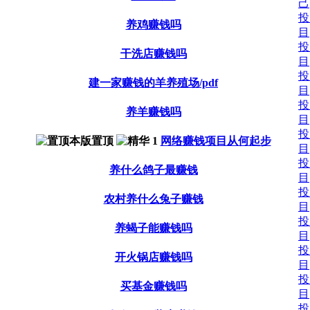
己
投
养鸡赚钱吗
目
投
干洗店赚钱吗
目
投
建一家赚钱的羊养殖场/pdf
目
投
养羊赚钱吗
目
投
网络赚钱项目从何起步
目
投
养什么鸽子最赚钱
目
投
农村养什么兔子赚钱
目
投
养蝎子能赚钱吗
目
投
开火锅店赚钱吗
目
投
买基金赚钱吗
目
投