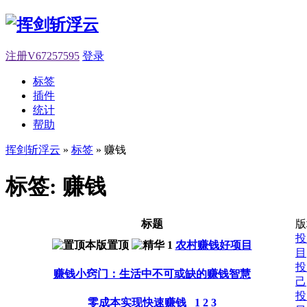
注册V67257595
登录
标签
插件
统计
帮助
挥剑斩浮云
»
标签
» 赚钱
标签: 赚钱
标题
版
投
农村赚钱好项目
目
投
赚钱小窍门：生活中不可或缺的赚钱智慧
己
投
零成本实现快速赚钱
1
2
3