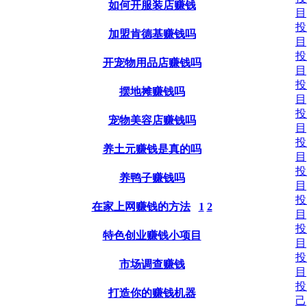
如何开服装店赚钱
目
投
加盟肯德基赚钱吗
目
投
开宠物用品店赚钱吗
目
投
摆地摊赚钱吗
目
投
宠物美容店赚钱吗
目
投
养土元赚钱是真的吗
目
投
养鸭子赚钱吗
目
投
在家上网赚钱的方法
1
2
目
投
特色创业赚钱小项目
目
投
市场调查赚钱
目
投
打造你的赚钱机器
己