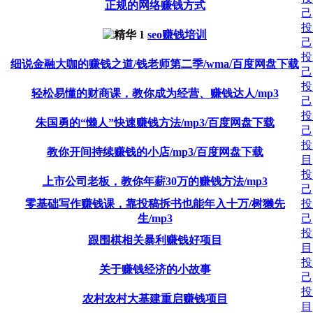
正规的网络赚钱方式
己
投
seo赚钱培训
己
投
细说金融大咖的赚钱之道/钱老师第二季/wma/百度网盘下载
己
投
轻松易懂的财商课，教你成为经营、赚钱达人/mp3
己
投
朱国勇的“懒人”快速赚钱方法/mp3/百度网盘下载
己
投
教你开间持续赚钱的小店/mp3/百度网盘下载
目
投
上市公司老板，教你年薪30万的赚钱方法/mp3
己
零基础写作赚钱课，靠投稿拆书也能年入十万/树獭先
投
生/mp3
己
投
跟围棋相关暴利赚钱好项目
目
投
关于赚钱经济的小故事
己
投
农村农村大基建重启赚钱项目
目