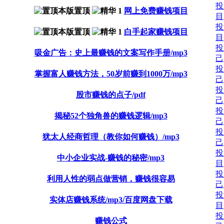
投
网上免费赚钱项目
目
投
白手起家赚钱项目
目
投
吸金广告：史上最赚钱的文案写作手册/mp3
己
投
掌握富人赚钱方法，50岁前赚到1000万/mp3
己
投
股市赚钱的点子/pdf
己
投
揭秘52个独角兽的赚钱逻辑/mp3
己
投
犹太人经商哲理（教你如何赚钱）/mp3
己
投
中小企业实战-赚钱的秘密/mp3
目
投
利用人性的弱点做营销，赚钱很容易
己
投
实体店赚钱系统/mp3/百度网盘下载
目
投
赚钱公式