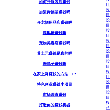
如何开服装店赚钱
目
投
加盟肯德基赚钱吗
目
投
开宠物用品店赚钱吗
目
投
摆地摊赚钱吗
目
投
宠物美容店赚钱吗
目
投
养土元赚钱是真的吗
目
投
养鸭子赚钱吗
目
投
在家上网赚钱的方法
1
2
目
投
特色创业赚钱小项目
目
投
市场调查赚钱
目
投
打造你的赚钱机器
己