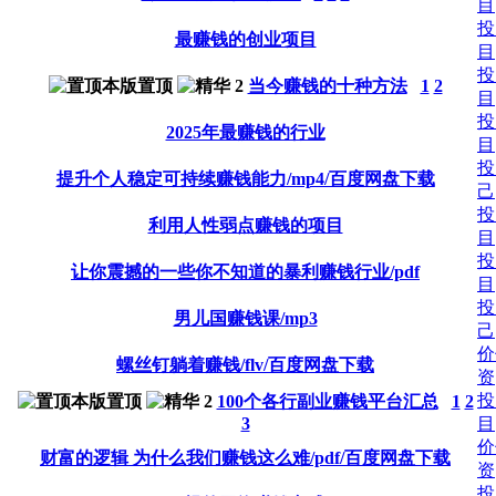
目
投
最赚钱的创业项目
目
投
当今赚钱的十种方法
1
2
目
投
2025年最赚钱的行业
目
投
提升个人稳定可持续赚钱能力/mp4/百度网盘下载
己
投
利用人性弱点赚钱的项目
目
投
让你震撼的一些你不知道的暴利赚钱行业/pdf
目
投
男儿国赚钱课/mp3
己
价
螺丝钉躺着赚钱/flv/百度网盘下载
资
投
100个各行副业赚钱平台汇总
1
2
3
目
价
财富的逻辑 为什么我们赚钱这么难/pdf/百度网盘下载
资
投