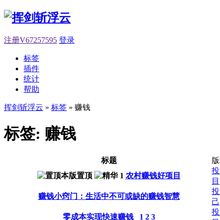
注册V67257595
登录
标签
插件
统计
帮助
挥剑斩浮云
»
标签
» 赚钱
标签: 赚钱
标题
版
投
农村赚钱好项目
目
投
赚钱小窍门：生活中不可或缺的赚钱智慧
己
投
零成本实现快速赚钱
1
2
3