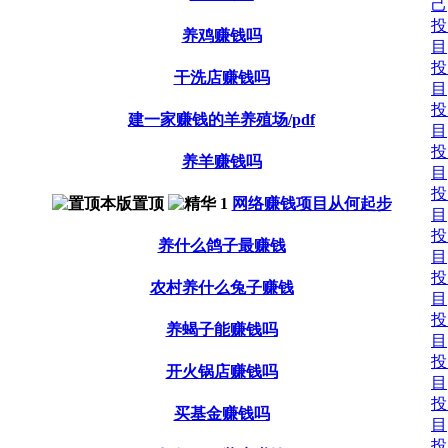
己
投
养鸡赚钱吗
目
投
干洗店赚钱吗
目
投
建一家赚钱的羊养殖场/pdf
目
投
养羊赚钱吗
目
投
网络赚钱项目从何起步
目
投
养什么鸽子最赚钱
目
投
农村养什么兔子赚钱
目
投
养蝎子能赚钱吗
目
投
开火锅店赚钱吗
目
投
买基金赚钱吗
目
投