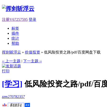
注册V67257595
登录
标签
插件
统计
帮助
挥剑斩浮云
»
价值投资
» 低风险投资之路/pdf/百度网盘下载
‹‹ 上一主题
|
下一主题 ››
打印
[学习]
低风险投资之路/pdf/百
zzm270782357