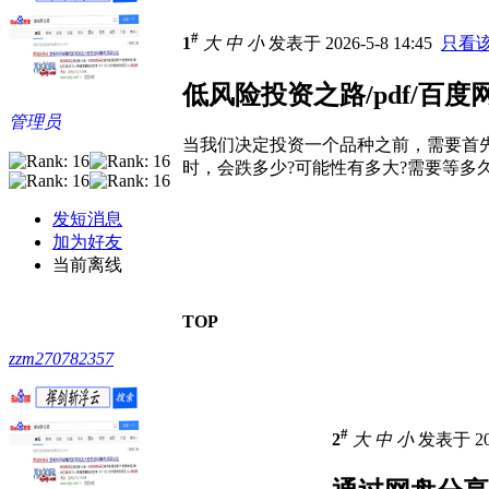
#
1
大
中
小
发表于 2026-5-8 14:45
只看
低风险投资之路/pdf/百度
管理员
当我们决定投资一个品种之前，需要首
时，会跌多少?可能性有多大?需要等多
发短消息
加为好友
当前离线
TOP
zzm270782357
#
2
大
中
小
发表于 202