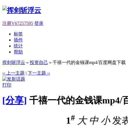
注册V67257595
登录
标签
插件
统计
帮助
挥剑斩浮云
»
投资自己
» 千禧一代的金钱课mp4/百度网盘下载
‹‹ 上一主题
|
下一主题 ››
打印
[分享]
千禧一代的金钱课mp4/
#
1
大
中
小
发表于