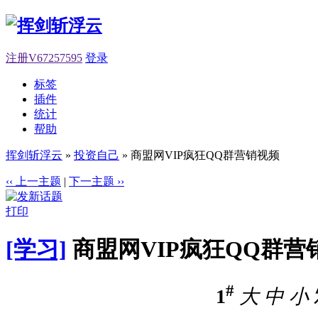
注册V67257595
登录
标签
插件
统计
帮助
挥剑斩浮云
»
投资自己
» 商盟网VIP疯狂QQ群营销视频
‹‹ 上一主题
|
下一主题 ››
打印
[学习]
商盟网VIP疯狂QQ群营
#
1
大
中
小