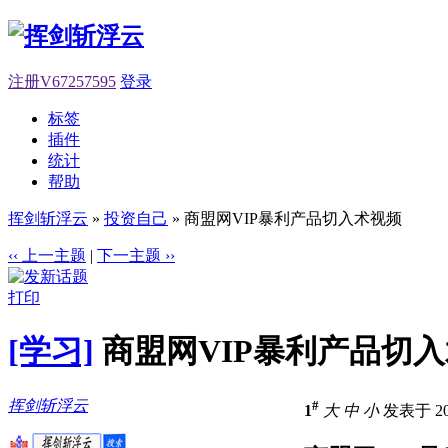
注册V67257595
登录
标签
插件
统计
帮助
挥剑斩浮云
»
投资自己
» 商盟网VIP暴利产品切入术视频
‹‹ 上一主题
|
下一主题 ››
打印
[学习]
商盟网VIP暴利产品切
挥剑斩浮云
#
1
大
中
小
发表于 201