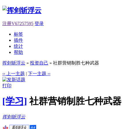
注册V67257595
登录
标签
插件
统计
帮助
挥剑斩浮云
»
投资自己
» 社群营销制胜七种武器
‹‹ 上一主题
|
下一主题 ››
打印
[学习]
社群营销制胜七种武器
挥剑斩浮云