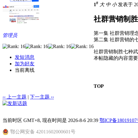
#
1
大
中
小
发表于 201
社群营销制胜
第一集 社群营销理念.
管理员
第二集 社群营销的七
社群营销制胜七种武
发短消息
本帖隐藏的内容需要积
加为好友
当前离线
TOP
‹‹ 上一主题
|
下一主题 ››
当前时区 GMT+8, 现在时间是 2026-8-6 20:39
鄂ICP备18019107
鄂公网安备 42011602000601号