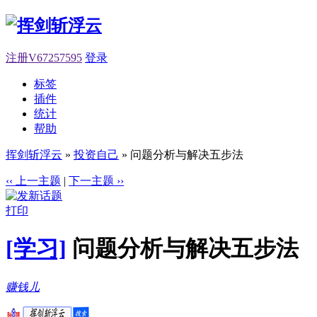
注册V67257595
登录
标签
插件
统计
帮助
挥剑斩浮云
»
投资自己
» 问题分析与解决五步法
‹‹ 上一主题
|
下一主题 ››
打印
[学习]
问题分析与解决五步法
赚钱儿