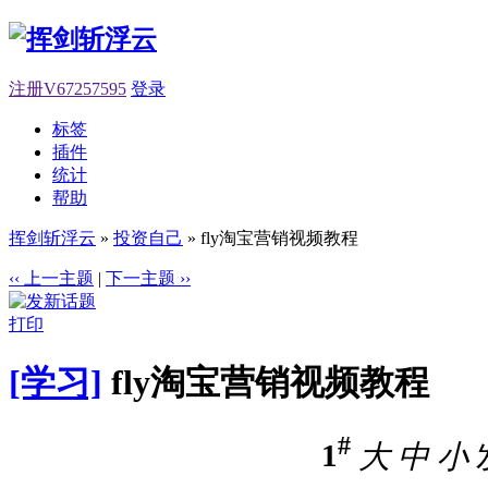
注册V67257595
登录
标签
插件
统计
帮助
挥剑斩浮云
»
投资自己
» fly淘宝营销视频教程
‹‹ 上一主题
|
下一主题 ››
打印
[学习]
fly淘宝营销视频教程
#
1
大
中
小
发