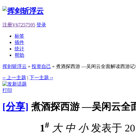
注册V67257595
登录
标签
插件
统计
帮助
挥剑斩浮云
»
投资自己
» 煮酒探西游 —吴闲云全面解读西游记/t
‹‹ 上一主题
|
下一主题 ››
打印
[分享]
煮酒探西游 —吴闲云全面
#
1
大
中
小
发表于 2016