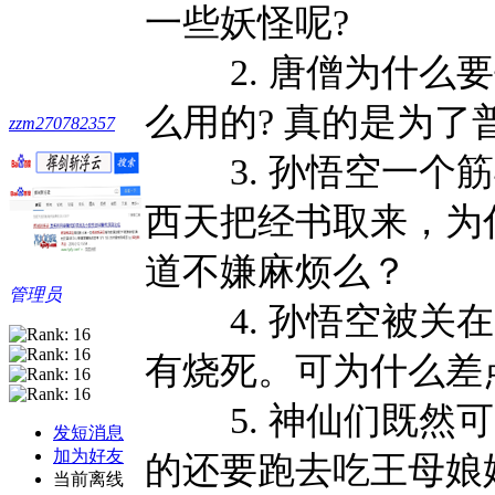
一些妖怪呢?
2. 唐僧为什么要
么用的? 真的是为了
zzm270782357
3. 孙悟空一个筋
西天把经书取来，为
道不嫌麻烦么？
管理员
4. 孙悟空被关在
有烧死。可为什么差
5. 神仙们既然可
发短消息
加为好友
的还要跑去吃王母娘
当前离线