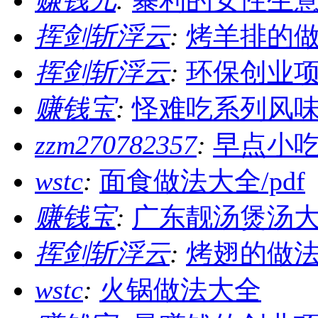
赚钱儿
:
暴利的女性生意
挥剑斩浮云
:
烤羊排的
挥剑斩浮云
:
环保创业
赚钱宝
:
怪难吃系列风味小
zzm270782357
:
早点小
wstc
:
面食做法大全/pdf
赚钱宝
:
广东靓汤煲汤大全
挥剑斩浮云
:
烤翅的做
wstc
:
火锅做法大全