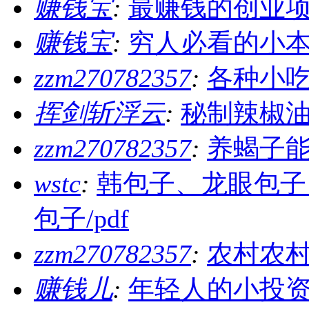
赚钱宝
:
最赚钱的创业
赚钱宝
:
穷人必看的小
zzm270782357
:
各种小
挥剑斩浮云
:
秘制辣椒
zzm270782357
:
养蝎子
wstc
:
韩包子、龙眼包子
包子/pdf
zzm270782357
:
农村农
赚钱儿
:
年轻人的小投