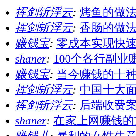
挥剑斩浮云
:
烤鱼的做
挥剑斩浮云
:
香肠的做
赚钱宝
:
零成本实现快
shaner
:
100个各行副业
赚钱宝
:
当今赚钱的十
挥剑斩浮云
:
中国十大
挥剑斩浮云
:
后端收费
shaner
:
在家上网赚钱的