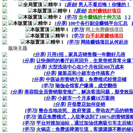
[
原创
]
男人不看后悔！你懂的！
[
原创
]
农村赚钱好项目
[
学习
]
当今赚钱的十种方法
1
2
[
分享
]
100个各行副业赚钱平台汇总
[
学习
]
网上免费赚钱项目
[
学习
]
白手起家赚钱项目
[
学习
]
网络赚钱项目从何起步
版块主题
[
分享
]
只用1招，家具店销售额一年翻好几倍
[
分享
]
让快倒闭的餐厅起死回升，生意突然异常火爆
[
分享
]
大型洗浴中心在3个月收回300万成本
[
分享
]
服装店和小超市合作搞客户
[
分享
]
中医诊所营销方案：免费模式经营店铺
[
学习
]
瑜伽会馆客户爆满，成交翻倍
[
分享
]
美容院全员营销裂变推广，解决客流问题，裂变效
[
分享
]
小超市一个月多赚10万案例
[
分享
]
开母婴店如何促销
[
学习
]
整合当地农民、政府资源，带动农产品的销
[
学习
]
酒店免费模式，入驻率达到了100%的营销策
[
学习
]
平台对接加油站，通过加油优惠吸引车主后续
[
学习
]
火锅店：免费送啤酒引流，客源源源不断的秘