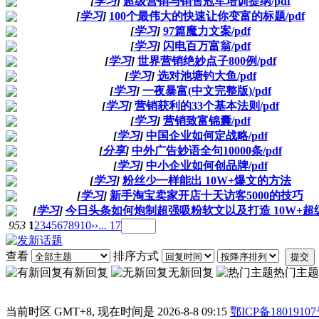
[
学习
]
超级营销与销售冠军培训提纲/pdf
[
学习
]
100个最伟大的快速让你变富的标题/pdf
[
学习
]
97篇魔力文案/pdf
[
学习
]
闪电百万富翁/pdf
[
学习
]
世界营销绝妙点子800例/pdf
[
学习
]
选对池塘钓大鱼/pdf
[
学习
]
一夜暴富(中文完整版)/pdf
[
学习
]
营销获利的33个基本法则/pdf
[
学习
]
营销致富锦囊/pdf
[
学习
]
中国企业如何定战略/pdf
[
分享
]
中外广告妙语全句10000条/pdf
[
学习
]
中小企业如何创品牌/pdf
[
学习
]
粉丝少一样能出 10W+爆文的方法
[
学习
]
新手淘宝卖家开店十天访客5000的技巧
[
学习
]
今日头条如何炮制超强吸粉软文以及打造 10W+超
953
1
2
3
4
5
6
7
8
9
10
››
... 17
查看
排序方式
提交
有新回复
无新回复
热门主题
当前时区 GMT+8, 现在时间是 2026-8-8 09:15
鄂ICP备18019107