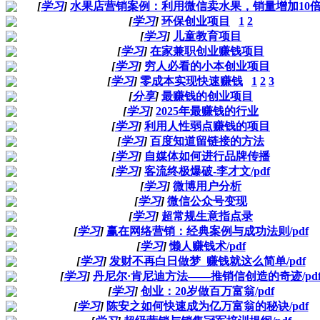
[
学习
]
水果店营销案例：利用微信卖水果，销量增加10
[
学习
]
环保创业项目
1
2
[
学习
]
儿童教育项目
[
学习
]
在家兼职创业赚钱项目
[
学习
]
穷人必看的小本创业项目
[
学习
]
零成本实现快速赚钱
1
2
3
[
分享
]
最赚钱的创业项目
[
学习
]
2025年最赚钱的行业
[
学习
]
利用人性弱点赚钱的项目
[
学习
]
百度知道留链接的方法
[
学习
]
自媒体如何进行品牌传播
[
学习
]
客流终极爆破-李才文/pdf
[
学习
]
微博用户分析
[
学习
]
微信公众号变现
[
学习
]
超常规生意指点录
[
学习
]
赢在网络营销：经典案例与成功法则/pdf
[
学习
]
懒人赚钱术/pdf
[
学习
]
发财不再白日做梦_赚钱就这么简单/pdf
[
学习
]
丹尼尔·肯尼迪方法——推销信创造的奇迹/pd
[
学习
]
创业：20岁做百万富翁/pdf
[
学习
]
陈安之如何快速成为亿万富翁的秘诀/pdf