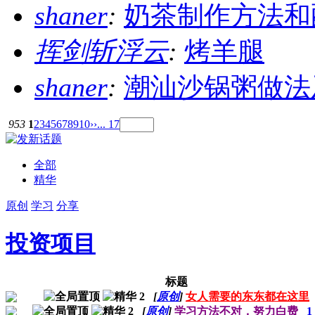
shaner
:
奶茶制作方法和
挥剑斩浮云
:
烤羊腿
shaner
:
潮汕沙锅粥做法
953
1
2
3
4
5
6
7
8
9
10
››
... 17
全部
精华
原创
学习
分享
投资项目
标题
[
原创
]
女人需要的东东都在这里
[
原创
]
学习方法不对，努力白费
1