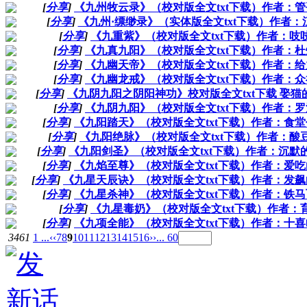
[
分享
]
《九州牧云录》（校对版全文txt下载）作者：
[
分享
]
《九州·缥缈录》（实体版全文txt下载）作者：
[
分享
]
《九重紫》（校对版全文txt下载）作者：吱
[
分享
]
《九真九阳》（校对版全文txt下载）作者：杜
[
分享
]
《九幽天帝》（校对版全文txt下载）作者：给
[
分享
]
《九幽龙戒》（校对版全文txt下载）作者：众
[
分享
]
《九阴九阳之阴阳神功》校对版全文txt下载 娶猫
[
分享
]
《九阴九阳》（校对版全文txt下载）作者：罗
[
分享
]
《九阳踏天》（校对版全文txt下载）作者：食
[
分享
]
《九阳绝脉》（校对版全文txt下载）作者：酸
[
分享
]
《九阳剑圣》（校对版全文txt下载）作者：沉默
[
分享
]
《九焰至尊》（校对版全文txt下载）作者：爱
[
分享
]
《九星天辰诀》（校对版全文txt下载）作者：发
[
分享
]
《九星杀神》（校对版全文txt下载）作者：铁
[
分享
]
《九星毒奶》（校对版全文txt下载）作者：
[
分享
]
《九项全能》（校对版全文txt下载）作者：十
3461
1 ...
‹‹
7
8
9
10
11
12
13
14
15
16
››
... 60