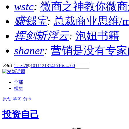
wstc
:
微商之神教你微商
赚钱宝
:
总裁商业思维/m
挥剑斩浮云
:
泡妞书籍
shaner
:
营销是没有专家
3461
1 ...
‹‹
7
8
9
10
11
12
13
14
15
16
››
... 60
全部
精华
原创
学习
分享
投资自己