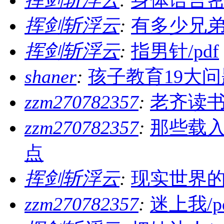
挥剑斩浮云
:
身体语言密码
挥剑斩浮云
:
有多少兄弟
挥剑斩浮云
:
指男针/pdf
shaner
:
孩子教育19大
zzm270782357
:
老齐读书
zzm270782357
:
那些载
点
挥剑斩浮云
:
现实世界的诱
zzm270782357
:
迷上我/p