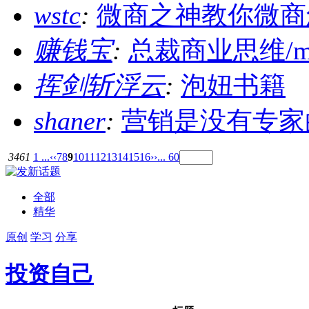
wstc
:
微商之神教你微商
赚钱宝
:
总裁商业思维/m
挥剑斩浮云
:
泡妞书籍
shaner
:
营销是没有专家
3461
1 ...
‹‹
7
8
9
10
11
12
13
14
15
16
››
... 60
全部
精华
原创
学习
分享
投资自己