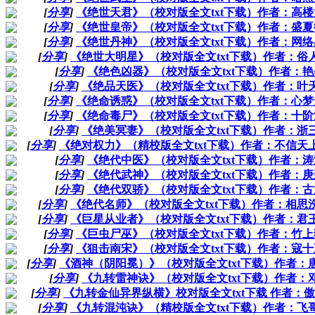
[
分享
]
《绝世天君》（校对版全文txt下载）作者：高
[
分享
]
《绝世皇帝》（校对版全文txt下载）作者：盛
[
分享
]
《绝世丹神》（校对版全文txt下载）作者：网
[
分享
]
《绝世大明星》（校对版全文txt下载）作者：俗
[
分享
]
《绝色凶器》（校对版全文txt下载）作者：艳
[
分享
]
《绝品天医》（校对版全文txt下载）作者：叶
[
分享
]
《绝命诱惑》（校对版全文txt下载）作者：心
[
分享
]
《绝命毒尸》（校对版全文txt下载）作者：十
[
分享
]
《绝美冥妻》（校对版全文txt下载）作者：浙
[
分享
]
《绝对权力》（精校版全文txt下载）作者：不信天
[
分享
]
《绝代中医》（校对版全文txt下载）作者：涛
[
分享
]
《绝代武神》（校对版全文txt下载）作者：庚
[
分享
]
《绝代双骄》（校对版全文txt下载）作者：古
[
分享
]
《绝代名师》（校对版全文txt下载）作者：相思
[
分享
]
《巨星从业者》（校对版全文txt下载）作者：君
[
分享
]
《巨虫尸巫》（校对版全文txt下载）作者：竹
[
分享
]
《狙击南宋》（校对版全文txt下载）作者：寇
[
分享
]
《酒神（阴阳冕）》（校对版全文txt下载）作者：
[
分享
]
《九转雷神诀》（校对版全文txt下载）作者：
[
分享
]
《九转金仙异界纵横》校对版全文txt下载 作者：
[
分享
]
《九转混沌诀》（精校版全文txt下载）作者：飞