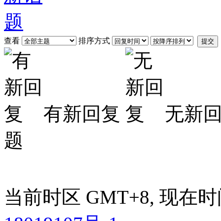
查看
排序方式
提交
有新回复
无新
题
当前时区 GMT+8, 现在时间是 