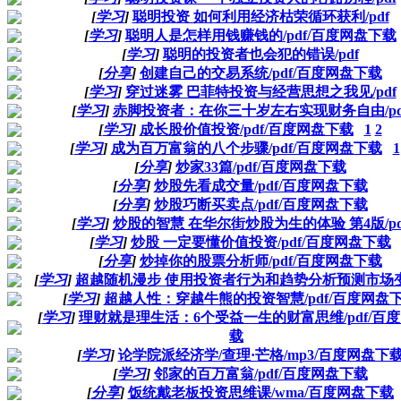
[
学习
]
聪明投资 如何利用经济枯荣循环获利/pdf
[
学习
]
聪明人是怎样用钱赚钱的/pdf/百度网盘下载
[
学习
]
聪明的投资者也会犯的错误/pdf
[
分享
]
创建自己的交易系统/pdf/百度网盘下载
[
学习
]
穿过迷雾 巴菲特投资与经营思想之我见/pdf
[
学习
]
赤脚投资者：在你三十岁左右实现财务自由/pd
[
学习
]
成长股价值投资/pdf/百度网盘下载
1
2
[
学习
]
成为百万富翁的八个步骤/pdf/百度网盘下载
1
[
分享
]
炒家33篇/pdf/百度网盘下载
[
分享
]
炒股先看成交量/pdf/百度网盘下载
[
分享
]
炒股巧断买卖点/pdf/百度网盘下载
[
学习
]
炒股的智慧 在华尔街炒股为生的体验 第4版/pd
[
学习
]
炒股 一定要懂价值投资/pdf/百度网盘下载
[
分享
]
炒掉你的股票分析师/pdf/百度网盘下载
[
学习
]
超越随机漫步 使用投资者行为和趋势分析预测市场变动
[
学习
]
超越人性：穿越牛熊的投资智慧/pdf/百度网盘
[
学习
]
理财就是理生活：6个受益一生的财富思维/pdf/百
载
[
学习
]
论学院派经济学/查理·芒格/mp3/百度网盘下
[
学习
]
邻家的百万富翁/pdf/百度网盘下载
[
分享
]
饭统戴老板投资思维课/wma/百度网盘下载