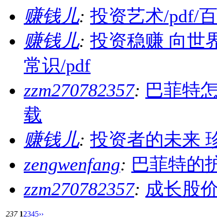
赚钱儿
:
投资艺术/pdf
赚钱儿
:
投资稳赚 向世
常识/pdf
zzm270782357
:
巴菲特怎
载
赚钱儿
:
投资者的未来 珍
zengwenfang
:
巴菲特的护
zzm270782357
:
成长股价
237
1
2
3
4
5
››