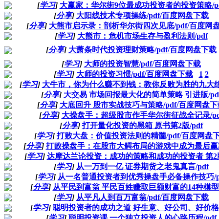
[
学习
]
大赢家：华尔街9位最成功投资者的投资策略/pd
[
分享
]
大阳线技术专项操练/pdf/百度网盘下载
[
分享
]
大熊市启示录：剖析华尔街四次见底/pdf/百度网
[
学习
]
大熊市：危机市场生存与盈利法则/pdf
[
分享
]
大萧条时代投资理财策略/pdf/百度网盘下载
[
学习
]
大师的投资智慧/pdf/百度网盘下载
[
学习
]
大师的投资习惯/pdf/百度网盘下载
1
2
[
学习
]
大牛市，你为什么赚不到钱：教你反败为胜的九大绝技
[
分享
]
大交易 市场回报最大化的简单策略 引进版/pd
[
分享
]
大底回升 股市实战技巧与策略/pdf/百度网盘下
[
分享
]
大操盘手：超级股市作手华尔街征战全记录/pd
[
分享
]
打开量化投资的黑箱 原书第2版/pdf
[
学习
]
打败大盘：价值投资法则的精髓/pdf/百度网盘
[
分享
]
打败操盘手：在股市大鳄布局的游戏中成为最后赢家/
[
学习
]
达摩达兰论投资：成功的策略和成功的投资者 第2版/
[
学习
]
从一万到一亿 证券期货之老鬼真言/pdf
[
学习
]
从一名普通投资者到优秀操盘手必备操作技巧/p
[
分享
]
从平民到富翁 平民百姓赚取巨额财富的14种模型/p
[
学习
]
从平凡人到百万富翁/pdf/百度网盘下载
[
学习
]
聪明投资者的成功之道 好生意、好公司、好价格/p
[
学习
]
聪明投资课 一个独立投资人的心路历程/pdf