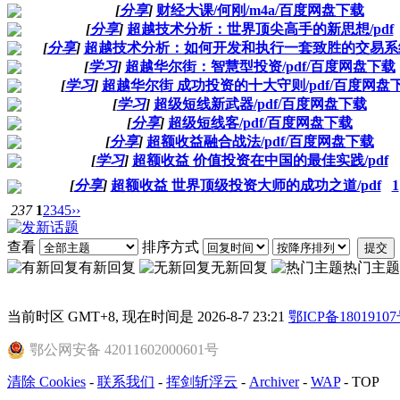
[
分享
]
财经大课/何刚/m4a/百度网盘下载
[
分享
]
超越技术分析：世界顶尖高手的新思想/pdf
[
分享
]
超越技术分析：如何开发和执行一套致胜的交易系统/
[
学习
]
超越华尔街：智慧型投资/pdf/百度网盘下载
[
学习
]
超越华尔街 成功投资的十大守则/pdf/百度网盘
[
学习
]
超级短线新武器/pdf/百度网盘下载
[
分享
]
超级短线客/pdf/百度网盘下载
[
分享
]
超额收益融合战法/pdf/百度网盘下载
[
学习
]
超额收益 价值投资在中国的最佳实践/pdf
[
分享
]
超额收益 世界顶级投资大师的成功之道/pdf
1
237
1
2
3
4
5
››
查看
排序方式
提交
有新回复
无新回复
热门主题
当前时区 GMT+8, 现在时间是 2026-8-7 23:21
鄂ICP备18019107
鄂公网安备 42011602000601号
清除 Cookies
-
联系我们
-
挥剑斩浮云
-
Archiver
-
WAP
-
TOP