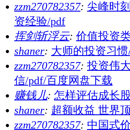
zzm270782357
:
尖峰时
资经验/pdf
挥剑斩浮云
:
价值投资
shaner
:
大师的投资习惯/
zzm270782357
:
投资伟大
信/pdf/百度网盘下载
赚钱儿
:
怎样评估成长股的
shaner
:
超额收益 世界顶
zzm270782357
:
中国式价