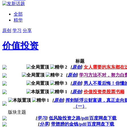
全部
精华
原创
学习
分享
价值投资
标题
[
原创
]
女人需要的东东都在
[
原创
]
学习方法不对，努力白
[
原创
]
男人不看后悔！你懂
[
原创
]
价值投资类股票书籍
[
原创
]
挥剑斩浮云财富课，真正走向
（一）
版块主题
[
学习
]
低风险投资之路/pdf/百度网盘下载
[
分享
]
带翅膀的金钱/pdf/百度网盘下载