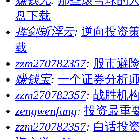
赚钱儿
:
那些滚雪球的人 
盘下载
挥剑斩浮云
:
逆向投资策略
载
zzm270782357
:
股市避
赚钱宝
:
一个证券分析师
zzm270782357
:
战胜机构
zengwenfang
:
投资最重要
zzm270782357
:
白话投