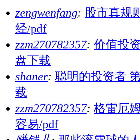
zengwenfang
:
股市真规
经/pdf
zzm270782357
:
价值投资
盘下载
shaner
:
聪明的投资者 第
载
zzm270782357
:
格雷厄
容易/pdf