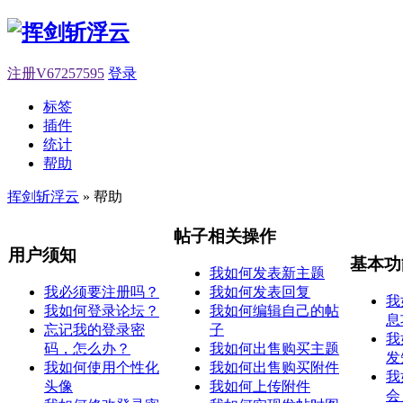
注册V67257595
登录
标签
插件
统计
帮助
挥剑斩浮云
» 帮助
帖子相关操作
用户须知
基本功
我如何发表新主题
我必须要注册吗？
我如何发表回复
我
我如何登录论坛？
我如何编辑自己的帖
息
忘记我的登录密
子
我
码，怎么办？
我如何出售购买主题
发
我如何使用个性化
我如何出售购买附件
我
头像
我如何上传附件
会