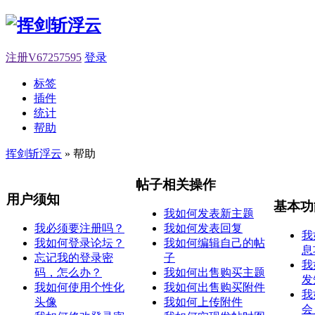
注册V67257595
登录
标签
插件
统计
帮助
挥剑斩浮云
» 帮助
帖子相关操作
用户须知
基本功
我如何发表新主题
我必须要注册吗？
我如何发表回复
我
我如何登录论坛？
我如何编辑自己的帖
息
忘记我的登录密
子
我
码，怎么办？
我如何出售购买主题
发
我如何使用个性化
我如何出售购买附件
我
头像
我如何上传附件
会