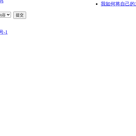
码
我如何将自己的
提交
号-1