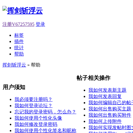
注册V67257595
登录
标签
插件
统计
帮助
挥剑斩浮云
» 帮助
帖子相关操作
用户须知
我如何发表新主题
我如何发表回复
我必须要注册吗？
我如何编辑自己的帖
我如何登录论坛？
我如何出售购买主题
忘记我的登录密码，怎么办？
我如何出售购买附件
我如何使用个性化头像
我如何上传附件
我如何修改登录密码
我如何实现发帖时图
我如何使用个性化签名和昵称