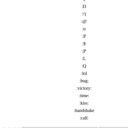
:D
:\'(
:@
:o
:P
:$
;P
:L
:Q
:lol
:hug:
:victory:
:time:
:kiss:
:handshake
:call: