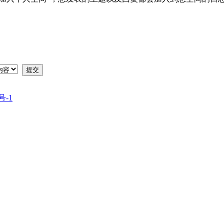
提交
号-1