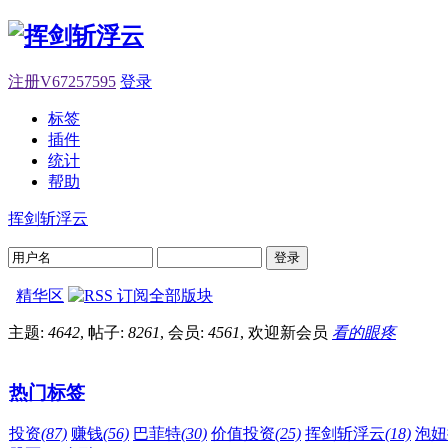
注册V67257595
登录
标签
插件
统计
帮助
挥剑斩浮云
登录
精华区
主题:
4642
, 帖子:
8261
, 会员:
4561
, 欢迎新会员
看的眼疼
热门标签
投资
(87)
赚钱
(56)
巴菲特
(30)
价值投资
(25)
挥剑斩浮云
(18)
泡妞