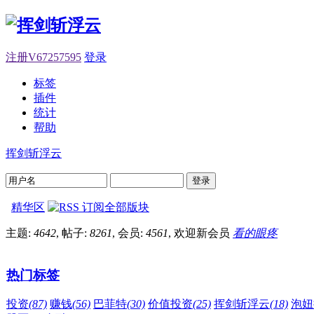
注册V67257595
登录
标签
插件
统计
帮助
挥剑斩浮云
登录
精华区
主题:
4642
, 帖子:
8261
, 会员:
4561
, 欢迎新会员
看的眼疼
热门标签
投资
(87)
赚钱
(56)
巴菲特
(30)
价值投资
(25)
挥剑斩浮云
(18)
泡妞